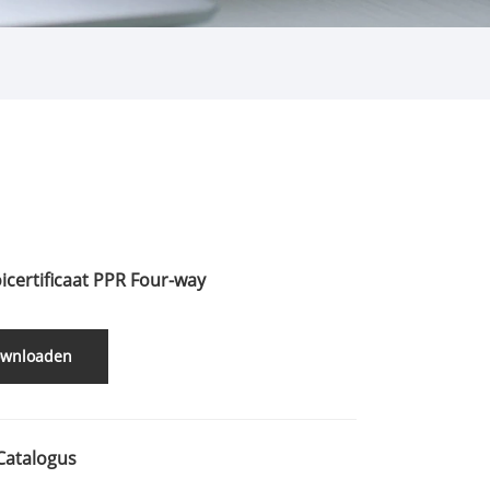
icertificaat PPR Four-way
wnloaden
Catalogus