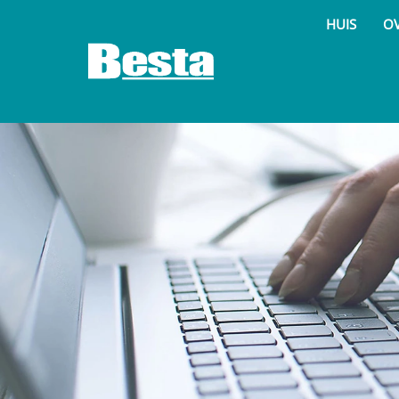
HUIS
O