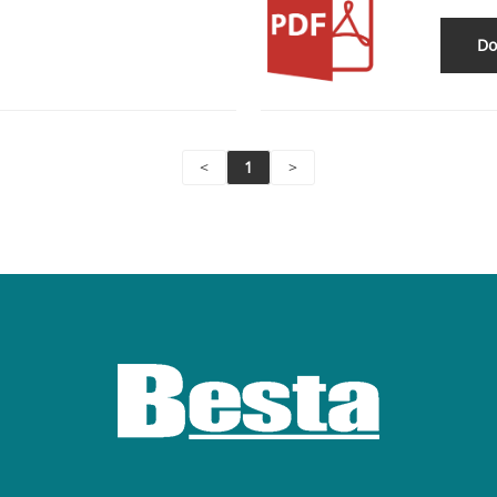
Do
<
1
>